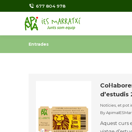
677 804 978
Entrades
Col·labore
d’estudis 
Notícies, et pot 
By
ApimaIESMarr
Aquest curs e
viatge d’estud