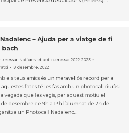
nicipal de Prevenció d’Addiccions (PEMPA).…
Nadalenc – Ajuda per a viatge de fi
n bach
interessar
,
Notícies, et pot interessar 2022-2023
atxi
19 desembre, 2022
mb els teus amics és un meravellós record per a
 si aquestes fotos té les fas amb un photocall riuràs i
a vegada que les vegis, per aquest motiu el
2 de desembre de 9h a 13h l’alumnat de 2n de
rganitza un Photocall Nadalenc…