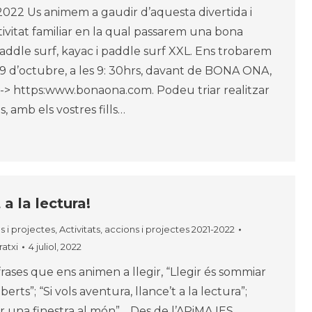
22 Us animem a gaudir d’aquesta divertida i
tivitat familiar en la qual passarem una bona
addle surf, kayac i paddle surf XXL. Ens trobarem
 d’octubre, a les 9: 30hrs, davant de BONA ONA,
la-> https:www.bonaona.com. Podeu triar realitzar
ts, amb els vostres fills…
 a la lectura!
ns i projectes
,
Activitats, accions i projectes 2021-2022
atxi
4 juliol, 2022
frases que ens animen a llegir, “Llegir és sommiar
berts”; “Si vols aventura, llance’t a la lectura”;
br una finestra al món”… Des de l’APiMA IES