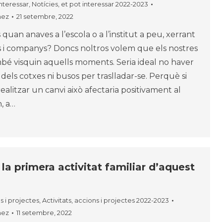
interessar
,
Notícies, et pot interessar 2022-2023
nez
21 setembre, 2022
quan anaves a l’escola o a l’institut a peu, xerrant
 i companys? Doncs noltros volem que els nostres
 també visquin aquells moments. Seria ideal no haver
els cotxes ni busos per traslladar-se. Perquè si
alitzar un canvi això afectaria positivament al
, a…
 la primera activitat familiar d’aquest
ns i projectes
,
Activitats, accions i projectes 2022-2023
nez
11 setembre, 2022