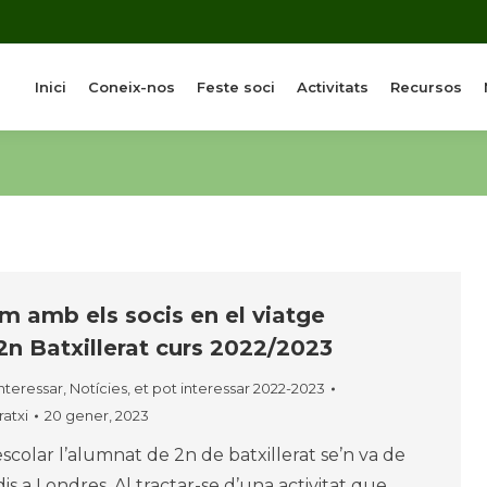
Inici
Coneix-nos
Feste soci
Activitats
Recursos
m amb els socis en el viatge
2n Batxillerat curs 2022/2023
interessar
,
Notícies, et pot interessar 2022-2023
atxi
20 gener, 2023
scolar l’alumnat de 2n de batxillerat se’n va de
is a Londres. Al tractar-se d’una activitat que