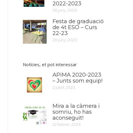
2022-2023
28 juny, 2023
Festa de graduació
de 4t ESO – Curs
22-23
28 juny, 2023
Notícies, et pot interessar
APiMA 2020-2023
– Junts som equip!
2 juliol, 2023
Mira a la càmera i
somriu, ho has
aconseguit!
22 febrer, 2023