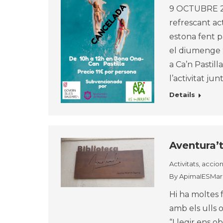
9 OCTUBRE 20
refrescant ac
estona fent p
el diumenge 9
a Ca’n Pastil
l’activitat jun
Details
Aventura’t
Activitats, accio
By
ApimaIESMarr
Hi ha moltes 
amb els ulls o
“Llegir ens o