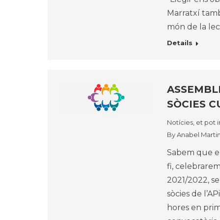
Marratxí tamb
món de la lect
Details
ASSEMBLE
SÒCIES C
Notícies, et pot 
By
Anabel Marti
Sabem que en
fi, celebrare
2021/2022, ser
sòcies de l’A
hores en prim