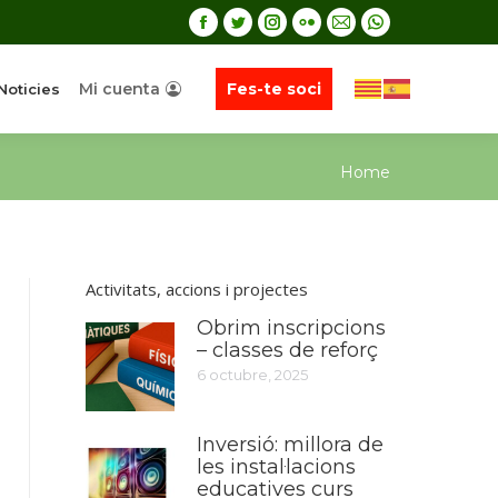
Mi cuenta
Fes-te soci
Noticies
You are
Home
here:
Activitats, accions i projectes
Obrim inscripcions
– classes de reforç
6 octubre, 2025
Inversió: millora de
les instal·lacions
educatives curs