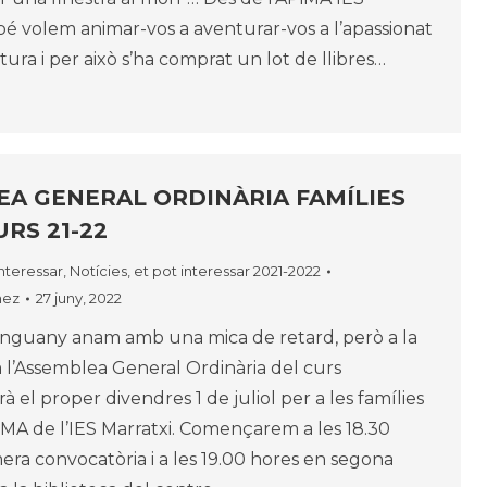
é volem animar-vos a aventurar-vos a l’apassionat
ura i per això s’ha comprat un lot de llibres…
A GENERAL ORDINÀRIA FAMÍLIES
URS 21-22
interessar
,
Notícies, et pot interessar 2021-2022
nez
27 juny, 2022
guany anam amb una mica de retard, però a la
m l’Assemblea General Ordinària del curs
à el proper divendres 1 de juliol per a les famílies
PiMA de l’IES Marratxi. Començarem a les 18.30
era convocatòria i a les 19.00 hores en segona