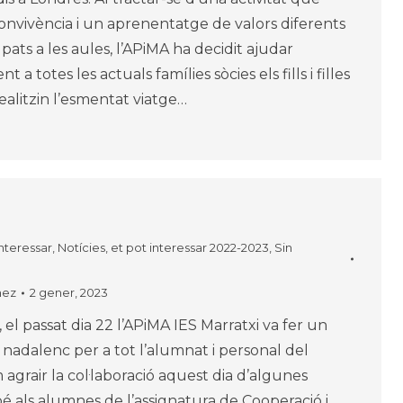
nvivència i un aprenentatge de valors diferents
ats a les aules, l’APiMA ha decidit ajudar
a totes les actuals famílies sòcies els fills i filles
ealitzin l’esmentat viatge…
interessar
,
Notícies, et pot interessar 2022-2023
,
Sin
nez
2 gener, 2023
el passat dia 22 l’APiMA IES Marratxi va fer un
 nadalenc per a tot l’alumnat i personal del
 agrair la col·laboració aquest dia d’algunes
 als alumnes de l’assignatura de Cooperació i