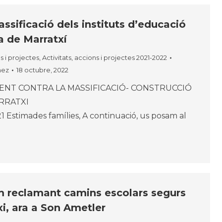
ssificació dels instituts d’educació
a de Marratxí
ns i projectes
,
Activitats, accions i projectes 2021-2022
nez
18 octubre, 2022
ENT CONTRA LA MASSIFICACIÓ- CONSTRUCCIÓ
ES EN MARRATXI
 Estimades famílies, A continuació, us posam al
 reclamant camins escolars segurs
i, ara a Son Ametler