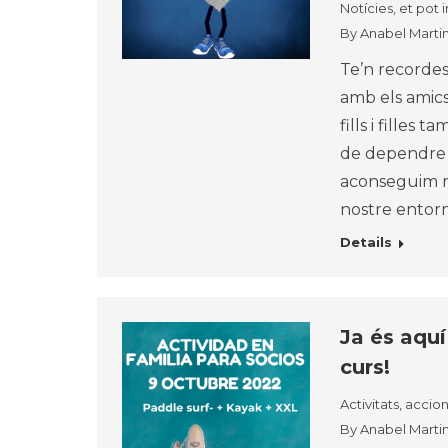
Notícies, et pot 
By
Anabel Marti
Te’n recordes 
amb els amics
fills i filles
de dependre d
aconseguim re
nostre entorn
Details
Ja és aquí
curs!
Activitats, accio
By
Anabel Marti