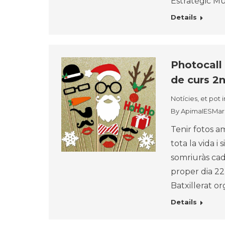
Estratègic Mu
Details
Photocall 
de curs 2
Notícies, et pot 
By
ApimaIESMarr
Tenir fotos a
tota la vida i
somriuràs cad
proper dia 2
Batxillerat o
Details