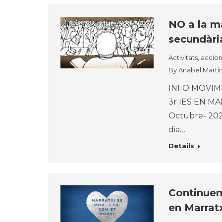
NO a la ma
secundàri
Activitats, accio
By
Anabel Marti
INFO MOVIM
3r I
Octubre- 2021
dia…
Details
Continuem
en Marratx