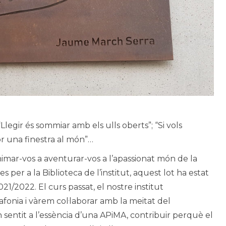
Llegir és sommiar amb els ulls oberts”; “Si vols
obr una finestra al món”…
mar-vos a aventurar-vos a l’apassionat món de la
es per a la Biblioteca de l’institut, aquest lot ha estat
21/2022. El curs passat, el nostre institut
onia i vàrem col·laborar amb la meitat del
sentit a l’essència d’una APiMA, contribuir perquè el