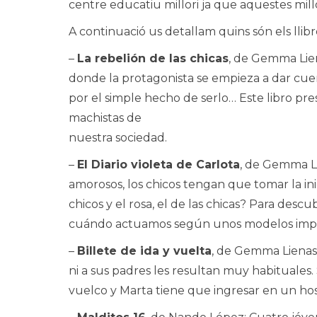
centre educatiu millori ja que aquestes millore
A continuació us detallam quins són els llibr
–
La rebelión de las chicas
, de Gemma Lien
donde la protagonista se empieza a dar cuent
por el simple hecho de serlo… Este libro pre
machistas de
nuestra sociedad.
–
El Diario violeta de Carlota
, de Gemma Li
amorosos, los chicos tengan que tomar la inic
chicos y el rosa, el de las chicas? Para descu
cuándo actuamos según unos modelos imp
–
Billete de ida y vuelta
, de Gemma Lienas:
ni a sus padres les resultan muy habituales
vuelco y Marta tiene que ingresar en un hos