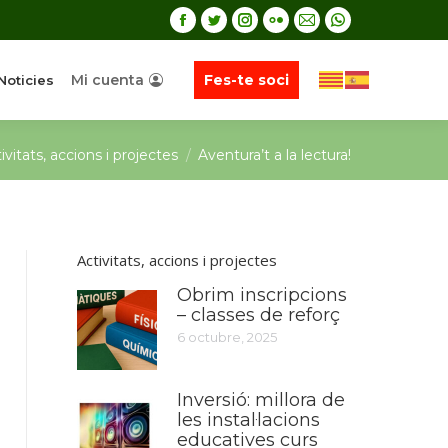
Mi cuenta
Fes-te soci
Noticies
re:
ivitats, accions i projectes
Aventura’t a la lectura!
Activitats, accions i projectes
Obrim inscripcions
– classes de reforç
6 octubre, 2025
Inversió: millora de
les instal·lacions
educatives curs