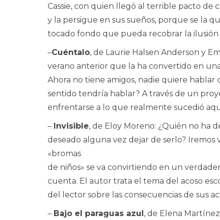
Cassie, con quien llegó al terrible pacto de
y la persigue en sus sueños, porque se la qu
tocado fondo que pueda recobrar la ilusión 
–
Cuéntalo
, de Laurie Halsen Anderson y Emi
verano anterior que la ha convertido en una
Ahora no tiene amigos, nadie quiere habla
sentido tendría hablar? A través de un proy
enfrentarse a lo que realmente sucedió aque
–
Invisible
, de Eloy Moreno: ¿Quién no ha d
deseado alguna vez dejar de serlo? Iremos v
«bromas
de niños» se va convirtiendo en un verdade
cuenta. El autor trata el tema del acoso esc
del lector sobre las consecuencias de sus ac
–
Bajo el paraguas azul
, de Elena Martínez