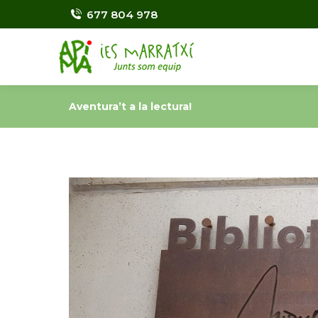
677 804 978
Aventura’t a la lectura!