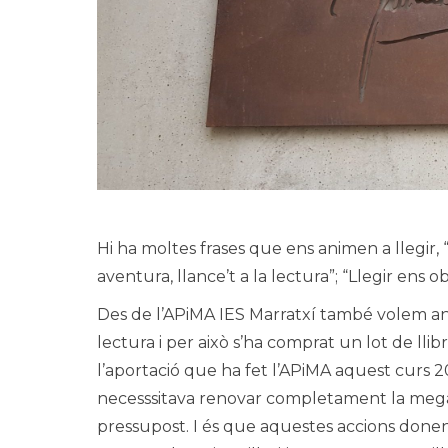
Hi ha moltes frases que ens animen a llegir, “
aventura, llance’t a la lectura”; “Llegir ens 
Des de l’APiMA IES Marratxí també volem ani
lectura i per això s’ha comprat un lot de llibr
l’aportació que ha fet l’APiMA aquest curs 20
necesssitava renovar completament la megaf
pressupost. I és que aquestes accions donen 