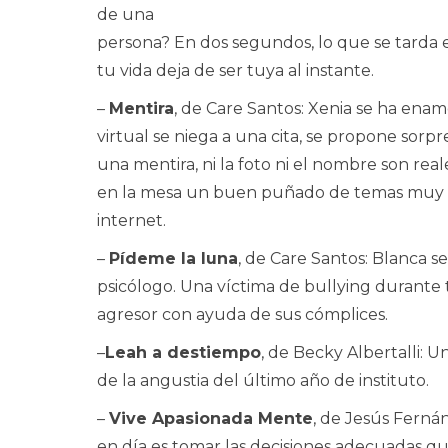
de una
persona? En dos segundos, lo que se tarda 
tu vida deja de ser tuya al instante.
–
Mentira
, de Care Santos: Xenia se ha ena
virtual se niega a una cita, se propone sorpre
una mentira, ni la foto ni el nombre son re
en la mesa un buen puñado de temas muy int
internet.
–
Pídeme la luna
, de Care Santos: Blanca s
psicólogo. Una víctima de bullying durante 
agresor con ayuda de sus cómplices.
–
Leah a destiempo
, de Becky Albertalli: U
de la angustia del último año de instituto.
–
Vive Apasionada Mente
, de Jesús Ferná
en día es tomar las decisiones adecuadas q