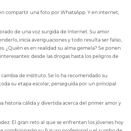
en compartir una foto por WhatsApp. Y en internet,
morado de una voz surgida de Internet. Su amor
nderlo, inicia averiguaciones y todo resulta ser falso,
ales. ¿Quién es en realidad su alma gemela? Se ponen
eresantes: desde las drogas hasta los peligros de
e cambia de instituto. Se lo ha recomendado su
toda su etapa escolar, perseguida por un principal
na historia cálida y divertida acerca del primer amor y
ndez:
El gran reto al que se enfrentan los jóvenes hoy
ue condicionarán su futuro profesional y el rumbo de