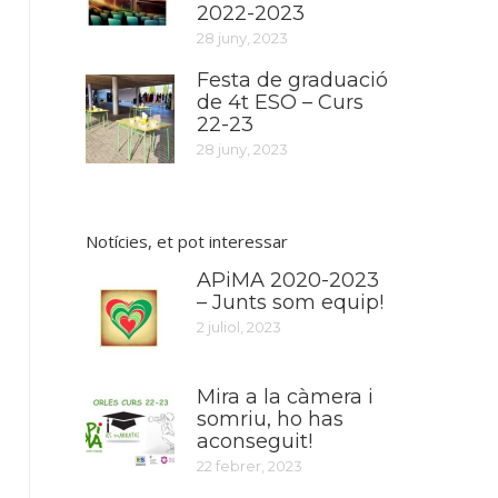
2022-2023
28 juny, 2023
Festa de graduació
de 4t ESO – Curs
22-23
28 juny, 2023
Notícies, et pot interessar
APiMA 2020-2023
– Junts som equip!
2 juliol, 2023
Mira a la càmera i
somriu, ho has
aconseguit!
22 febrer, 2023