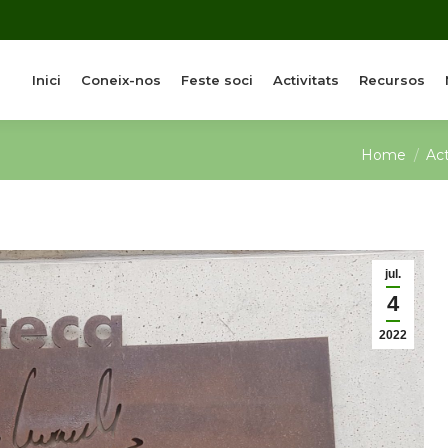
Inici
Coneix-nos
Feste soci
Activitats
Recursos
You are he
Home
Act
jul.
4
2022