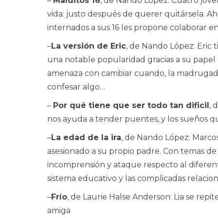
–
Malditos 16
, de Nando López: Cuatro jóv
vida: justo después de querer quitársela. Ah
internados a sus 16 les propone colaborar e
–
La versión de Eric
, de Nando López: Eric 
una notable popularidad gracias a su papel e
amenaza con cambiar cuando, la madrugada d
confesar algo…
–
Por qué tiene que ser todo tan dificil
, 
nos ayuda a tender puentes, y los sueños q
–
La edad de la ira
, de Nando López: Marcos
asesionado a su propio padre. Con temas de
incomprensión y ataque respecto al diferente,
sistema educativo y las complicadas relacione
–
Frío
, de Laurie Halse Anderson: Lia se re
amiga