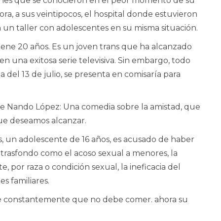
enes que se conocieron en el peor momento de su
ora, a sus veintipocos, el hospital donde estuvieron
n un taller con adolescentes en su misma situación.
tiene 20 años. Es un joven trans que ha alcanzado
n una exitosa serie televisiva. Sin embargo, todo
el 13 de julio, se presenta en comisaría para
de Nando López: Una comedia sobre la amistad, que
ue deseamos alcanzar.
, un adolescente de 16 años, es acusado de haber
 trasfondo como el acoso sexual a menores, la
 por raza o condición sexual, la ineficacia del
s familiares.
pite constantemente que no debe comer. ahora su