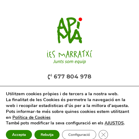
677 804 978
Utilitzem cookies pròpies i de tercers a la nostra web.
La finalitat de les Cookies és permetre la navegació en la
web i recopilar estadisticas d'ús per a la millora d'aquesta.
Pots informar-te més sobre quines cookies estem utilitzant
en
Política de Cookies
També pots modificar la seva configuració en els
AJUSTOS
.
© APiMA de l'IES Marratxí.
Tanca el bàner de
Accepta
Rebutja
Configuració
Desarrollo y
diseño web
de Jesús García Fernández