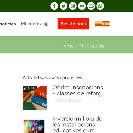
Mi cuenta
Fes-te soci
Noticies
You are here:
Home
Triar estudis
Activitats, accions i projectes
Obrim inscripcions
– classes de reforç
6 octubre, 2025
Inversió: millora de
les instal·lacions
educatives curs