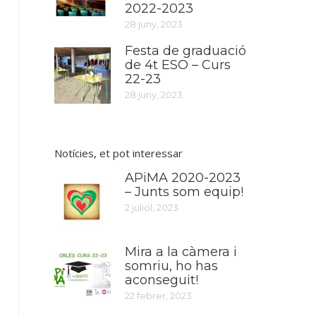
2022-2023
28 juny, 2023
Festa de graduació
de 4t ESO – Curs
22-23
28 juny, 2023
Notícies, et pot interessar
APiMA 2020-2023
– Junts som equip!
2 juliol, 2023
Mira a la càmera i
somriu, ho has
aconseguit!
22 febrer, 2023