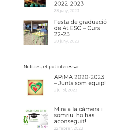
2022-2023
28 juny, 2023
Festa de graduació
de 4t ESO – Curs
22-23
28 juny, 2023
Notícies, et pot interessar
APiMA 2020-2023
– Junts som equip!
2 juliol, 2023
Mira a la càmera i
somriu, ho has
aconseguit!
22 febrer, 2023