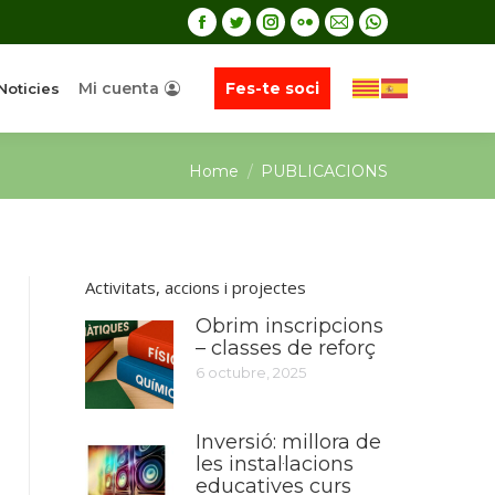
Mi cuenta
Fes-te soci
Noticies
You are here:
Home
PUBLICACIONS
Activitats, accions i projectes
Obrim inscripcions
– classes de reforç
6 octubre, 2025
Inversió: millora de
les instal·lacions
educatives curs