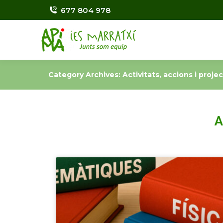
677 804 978
Category Archives:
Activitats, accions i proj
A