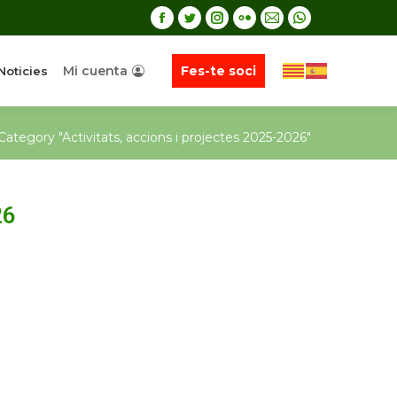
Mi cuenta
Fes-te soci
Noticies
Category "Activitats, accions i projectes 2025-2026"
26