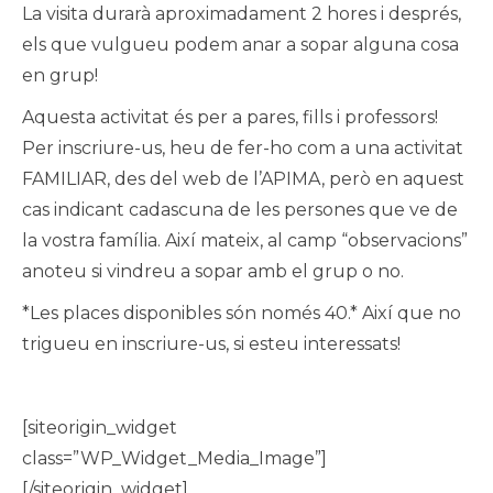
La visita durarà aproximadament 2 hores i després,
els que vulgueu podem anar a sopar alguna cosa
en grup!
Aquesta activitat és per a pares, fills i professors!
Per inscriure-us, heu de fer-ho com a una activitat
FAMILIAR, des del web de l’APIMA, però en aquest
cas indicant cadascuna de les persones que ve de
la vostra família. Així mateix, al camp “observacions”
anoteu si vindreu a sopar amb el grup o no.
*Les places disponibles són només 40.* Així que no
trigueu en inscriure-us, si esteu interessats!
[siteorigin_widget
class=”WP_Widget_Media_Image”]
[/siteorigin_widget]