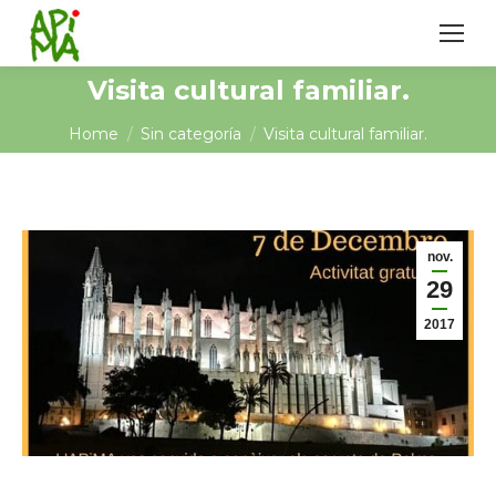
Visita cultural familiar.
You are here:
Home
Sin categoría
Visita cultural familiar.
nov.
29
2017